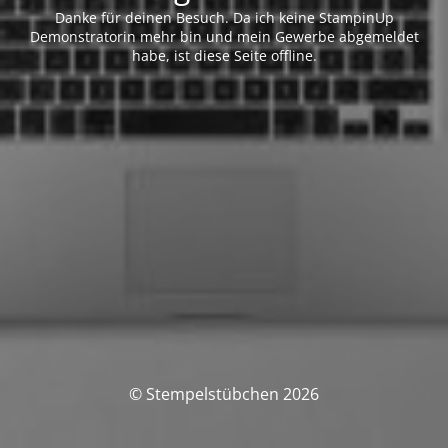
Danke für deinen Besuch. Da ich keine StampinUp
Demonstratorin mehr bin und mein Gewerbe abgemeldet
habe, ist diese Seite offline.
© Stempelstübchen 2026