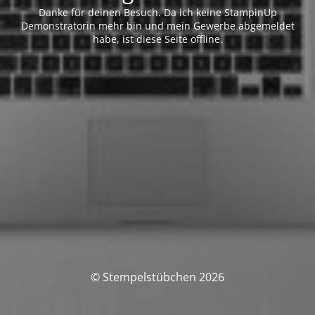
Danke für deinen Besuch. Da ich keine StampinUp
Demonstratorin mehr bin und mein Gewerbe abgemeldet
habe, ist diese Seite offline.
© Stempelstübchen 2026