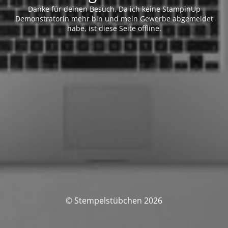
Danke für deinen Besuch. Da ich keine StampinUp
Demonstratorin mehr bin und mein Gewerbe abgemeldet
habe, ist diese Seite offline.
© Stempelstübchen 2026